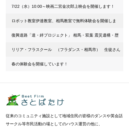
7/22（水）10:00～映画二宮金次郎上映会を開催します！
ロボット教室伊達教室、相馬教室で無料体験会を開催しま
す。
復興道路「道・絆プロジェクト」 相馬・双葉 震災遺構・歴
史文化資産を巡る防災研修バスツアー開催のご案内
リリア・フラスクール （フラダンス・相馬市） 生徒さん
募集中です！
春の体験会を開催しています！
従来のコミュニティ施設として地域住民の皆様のダンスや英会話
サークル等市民活動の場としてのハウス運営の他に、