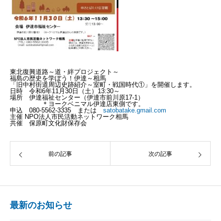
東北復興道路～道・絆プロジェクト～
福島の歴史を学ぼう！伊達～相馬
「旧中村街道周辺史跡紹介～室町・戦国時代①」を開催します。
日時 令和6年11月30日（土）13:30～
場所 伊達福祉センター（伊達市前川原17‐1）
＊ヨークベニマル伊達店東側です。
申込 080-5562‐3335 または
satobatake.gmail.com
主催 NPO法人市民活動ネットワーク相馬
共催 保原町文化財保存会
前の記事
次の記事
最新のお知らせ