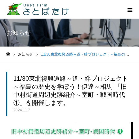
お知らせ
お知らせ
11/30東北復興道路～道・絆プロジェクト～福島の歴史を学ぼう！伊達～相馬 「旧中村街道周辺史跡紹介～室町・戦国時代①」を開催します。
ホーム
11/30東北復興道路～道・絆プロジェクト
～福島の歴史を学ぼう！伊達～相馬 「旧
中村街道周辺史跡紹介～室町・戦国時代
①」を開催します。
2024.11.7